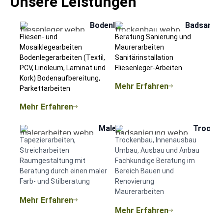
Unsere Leistungen
Bodenlegerarbeiten
Badsanie
Fliesen- und
Beratung Sanierung und
Mosaiklegearbeiten
Maurerarbeiten
Bodenlegerarbeiten (Textil,
Sanitärinstallation
PCV, Linoleum, Laminat und
Fliesenleger-Arbeiten
Kork) Bodenaufbereitung,
Mehr Erfahren
Parkettarbeiten
Mehr Erfahren
Malerarbeiten
Trocke
Tapezierarbeiten,
Trockenbau, Innenausbau
Streicharbeiten
Umbau, Ausbau und Anbau
Raumgestaltung mit
Fachkundige Beratung im
Beratung durch einen maler
Bereich Bauen und
Farb- und Stilberatung
Renovierung
Maurerarbeiten
Mehr Erfahren
Mehr Erfahren