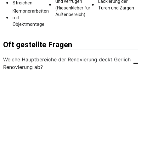
und verfugen
Lackierung der
Streichen
(Fliesenkleber für
Türen und Zargen
Klempnerarbeiten
Außenbereich)
mit
Objektmontage
Oft gestellte Fragen
Welche Hauptbereiche der Renovierung deckt Gerlich
Renovierung ab?
Gerlich Renovierung ist spezialisiert auf Komplettsanierung,
Badsanierung, Trockenbau, Malerarbeiten und Bodenbeläge.
Gibt es Referenzen oder Beispiele für durchgeführte
Renovierungsprojekte?
Wie kann ich Gerlich Renovierung kontaktieren, um