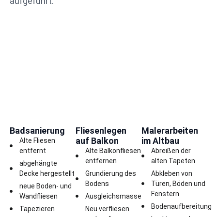
aufgeführt.
Badsanierung
Fliesenlegen
Malerarbeiten
auf Balkon
im Altbau
Alte Fliesen
entfernt
Alte Balkonfliesen
Abreißen der
entfernen
alten Tapeten
abgehängte
Decke hergestellt
Grundierung des
Abkleben von
Bodens
Türen, Böden und
neue Boden- und
Fenstern
Wandfliesen
Ausgleichsmasse
Bodenaufbereitung
Tapezieren
Neu verfliesen