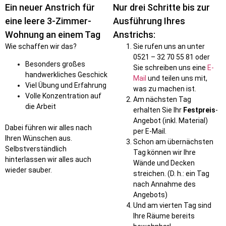
Ein neuer Anstrich für
Nur drei Schritte bis zur
eine leere 3-Zimmer-
Ausführung Ihres
Wohnung an einem Tag
Anstrichs:
Wie schaffen wir das?
Sie rufen uns an unter
0521 – 32 70 55 81 oder
Besonders großes
Sie schreiben uns eine
E-
handwerkliches Geschick
Mail
und teilen uns mit,
Viel Übung und Erfahrung
was zu machen ist.
Volle Konzentration auf
Am nächsten Tag
die Arbeit
erhalten Sie Ihr
Festpreis
-
Angebot (inkl. Material)
Dabei führen wir alles nach
per E-Mail.
Ihren Wünschen aus.
Schon am übernächsten
Selbstverständlich
Tag können wir Ihre
hinterlassen wir alles auch
Wände und Decken
wieder sauber.
streichen. (D. h.: ein Tag
nach Annahme des
Angebots)
Und am vierten Tag sind
Ihre Räume bereits