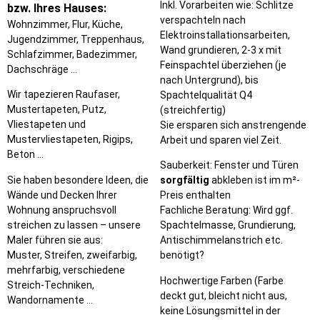
Inkl. Vorarbeiten wie: Schlitze
bzw. Ihres Hauses:
verspachteln nach
Wohnzimmer, Flur, Küche,
Elektroinstallationsarbeiten,
Jugendzimmer, Treppenhaus,
Wand grundieren, 2-3 x mit
Schlafzimmer, Badezimmer,
Feinspachtel überziehen (je
Dachschräge …
nach Untergrund), bis
Wir tapezieren Raufaser,
Spachtelqualität Q4
Mustertapeten, Putz,
(streichfertig)
Vliestapeten und
Sie ersparen sich anstrengende
Mustervliestapeten, Rigips,
Arbeit und sparen viel Zeit.
Beton …
Sauberkeit: Fenster und Türen
Sie haben besondere Ideen, die
sorgfältig
abkleben ist im m²-
Wände und Decken Ihrer
Preis enthalten
Wohnung anspruchsvoll
Fachliche Beratung: Wird ggf.
streichen zu lassen – unsere
Spachtelmasse, Grundierung,
Maler führen sie aus:
Antischimmelanstrich etc.
Muster, Streifen, zweifarbig,
benötigt?
mehrfarbig, verschiedene
Hochwertige Farben (Farbe
Streich-Techniken,
deckt gut, bleicht nicht aus,
Wandornamente …
keine Lösungsmittel in der