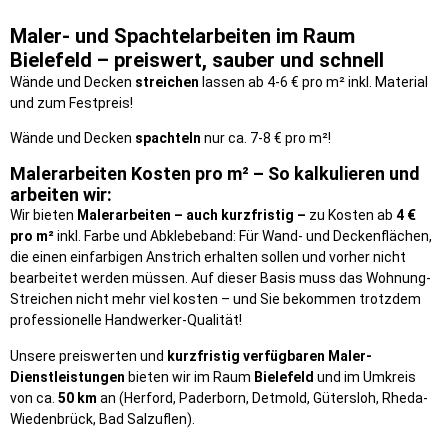
Maler- und Spachtelarbeiten im Raum
Bielefeld – preiswert, sauber und schnell
Wände und Decken
streichen
lassen ab 4-6 € pro m² inkl. Material
und zum Festpreis!
Wände und Decken
spachteln
nur ca. 7-8 € pro m²!
Malerarbeiten Kosten pro m² – So kalkulieren und
arbeiten wir:
Wir bieten
Malerarbeiten – auch kurzfristig –
zu Kosten ab
4 €
pro m²
inkl. Farbe und Abklebeband: Für Wand- und Deckenflächen,
die einen einfarbigen Anstrich erhalten sollen und vorher nicht
bearbeitet werden müssen. Auf dieser Basis muss das Wohnung-
Streichen nicht mehr viel kosten – und Sie bekommen trotzdem
professionelle Handwerker-Qualität!
Unsere preiswerten und
kurzfristig verfügbaren Maler-
Dienstleistungen
bieten wir im Raum
Bielefeld
und im Umkreis
von ca.
50 km
an (Herford, Paderborn, Detmold, Gütersloh, Rheda-
Wiedenbrück, Bad Salzuflen).